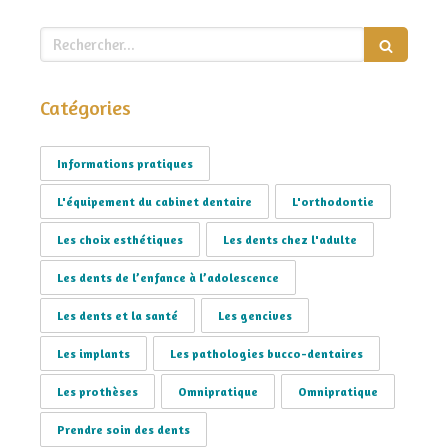
Rechercher
Catégories
Informations pratiques
L'équipement du cabinet dentaire
L'orthodontie
Les choix esthétiques
Les dents chez l'adulte
Les dents de l’enfance à l’adolescence
Les dents et la santé
Les gencives
Les implants
Les pathologies bucco-dentaires
Les prothèses
Omnipratique
Omnipratique
Prendre soin des dents