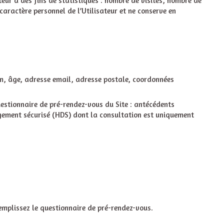
eur à des fins de statistiques : nombre de visites, nombre de
 caractère personnel de l’Utilisateur et ne conserve en
nom, âge, adresse email, adresse postale, coordonnées
uestionnaire de pré-rendez-vous du Site : antécédents
gement sécurisé (HDS) dont la consultation est uniquement
emplissez le questionnaire de pré-rendez-vous.