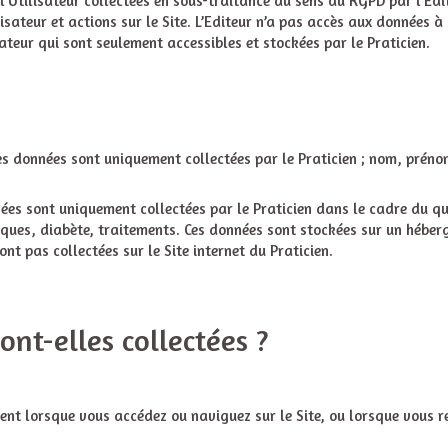
Utilisateur collectées en sous-traitance au sens du RGPD par l’Edit
isateur et actions sur le Site. L’Editeur n’a pas accès aux données à
teur qui sont seulement accessibles et stockées par le Praticien.
: ces données sont uniquement collectées par le Praticien ; nom, pré
nnées sont uniquement collectées par le Praticien dans le cadre du q
ues, diabète, traitements. Ces données sont stockées sur un héber
ont pas collectées sur le Site internet du Praticien.
nt-elles collectées ?
nt lorsque vous accédez ou naviguez sur le Site, ou lorsque vous r