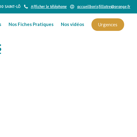
000 SAINT-LÔ
Afficher le téléphone
accueilborisfillatre@orange.fr
s
Nos Fiches Pratiques
Nos vidéos
Urgences
é