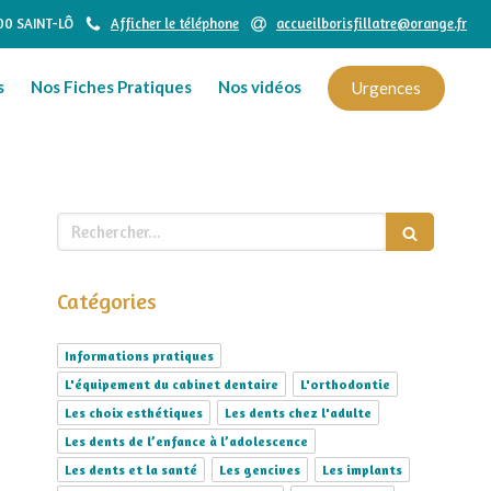
000 SAINT-LÔ
Afficher le téléphone
accueilborisfillatre@orange.fr
s
Nos Fiches Pratiques
Nos vidéos
Urgences
Rechercher
Catégories
Informations pratiques
L'équipement du cabinet dentaire
L'orthodontie
Les choix esthétiques
Les dents chez l'adulte
Les dents de l’enfance à l’adolescence
Les dents et la santé
Les gencives
Les implants